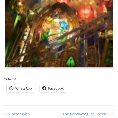
Teile mit:
WhatsApp
Facebook
P
← Doctor Who
The Getaway: High Speed II →