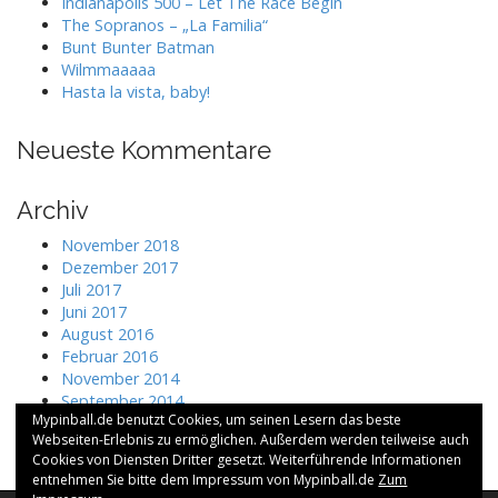
Indianapolis 500 – Let The Race Begin
The Sopranos – „La Familia“
Bunt Bunter Batman
Wilmmaaaaa
Hasta la vista, baby!
Neueste Kommentare
Archiv
November 2018
Dezember 2017
Juli 2017
Juni 2017
August 2016
Februar 2016
November 2014
September 2014
Mypinball.de benutzt Cookies, um seinen Lesern das beste
Juli 2014
Webseiten-Erlebnis zu ermöglichen. Außerdem werden teilweise auch
Cookies von Diensten Dritter gesetzt. Weiterführende Informationen
entnehmen Sie bitte dem Impressum von Mypinball.de
Zum