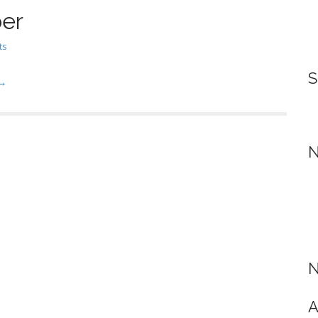
ber
ts
S
 →
N
N
A