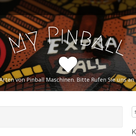
i
P
n
b
y
a
M
l
l
 Arten von Pinball Maschinen. Bitte Rufen Sie uns an 
S
n
K