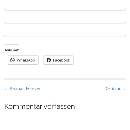
Teile mit:
WhatsApp
Facebook
P
← Batman Forever
Centaur →
o
s
Kommentar verfassen
t
n
a