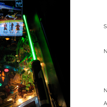
S
N
N
A