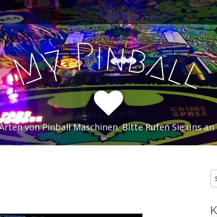
i
P
n
b
y
a
M
l
l
 Arten von Pinball Maschinen. Bitte Rufen Sie uns an 
S
n
K